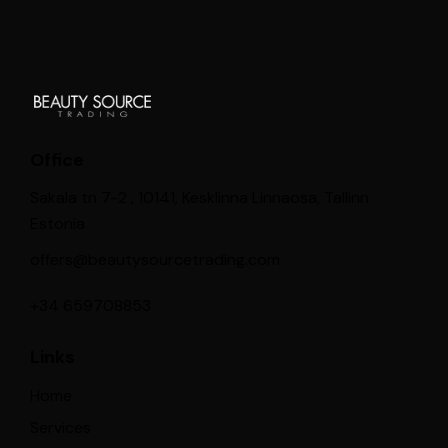
Office
Sakala tn 7-2 , 10141, Kesklinna Linnaosa, Tallinn
Estonia
offers@beautysourcetrading.com
+34 659708853
Links
Home
Services