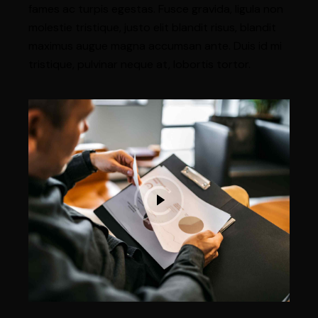
fames ac turpis egestas. Fusce gravida, ligula non
molestie tristique, justo elit blandit risus, blandit
maximus augue magna accumsan ante. Duis id mi
tristique, pulvinar neque at, lobortis tortor.