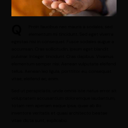
Q
Proin faucibus nec mauris a sodales, sed
elementum mi tincidunt. Sed eget viverra
egestas nisi in consequat. Fusce sodales augue a
accumsan. Cras sollicitudin, ipsum eget blandit
pulvinar. Integer tincidunt. Cras dapibus. Vivamus
elementum semper nisi. Aenean vulputate eleifend
tellus. Aenean leo ligula, porttitor eu, consequat
vitae, eleifend ac, enim.
Sed ut perspiciatis, unde omnis iste natus error sit
voluptatem accusantium doloremque laudantium,
totam rem aperiam eaque ipsa, quae ab illo
inventore veritatis et quasi architecto beatae
vitae dicta sunt, explicabo.