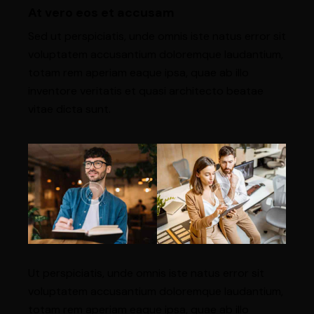
At vero eos et accusam
Sed ut perspiciatis, unde omnis iste natus error sit
voluptatem accusantium doloremque laudantium,
totam rem aperiam eaque ipsa, quae ab illo
inventore veritatis et quasi architecto beatae
vitae dicta sunt.
Ut perspiciatis, unde omnis iste natus error sit
voluptatem accusantium doloremque laudantium,
totam rem aperiam eaque ipsa, quae ab illo