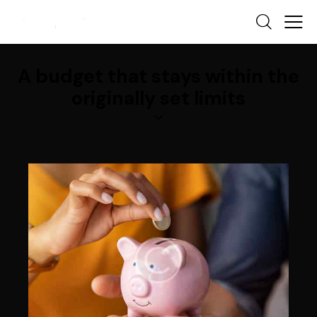
A budget that stays within the
originally set limits