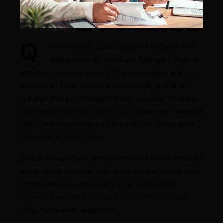
Q
Proin faucibus nec mauris a sodales, sed
elementum mi tincidunt. Sed eget viverra
egestas nisi in consequat. Fusce sodales augue a
accumsan. Cras sollicitudin, ipsum eget blandit
pulvinar. Integer tincidunt. Cras dapibus. Vivamus
elementum semper nisi. Aenean vulputate eleifend
tellus. Aenean leo ligula, porttitor eu, consequat
vitae, eleifend ac, enim.
Sed ut perspiciatis, unde omnis iste natus error sit
voluptatem accusantium doloremque laudantium,
totam rem aperiam eaque ipsa, quae ab illo
inventore veritatis et quasi architecto beatae
vitae dicta sunt, explicabo.