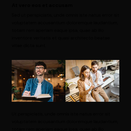
At vero eos et accusam
Sed ut perspiciatis, unde omnis iste natus error sit
voluptatem accusantium doloremque laudantium,
totam rem aperiam eaque ipsa, quae ab illo
inventore veritatis et quasi architecto beatae
vitae dicta sunt.
Ut perspiciatis, unde omnis iste natus error sit
voluptatem accusantium doloremque laudantium,
totam rem aperiam eaque ipsa, quae ab illo