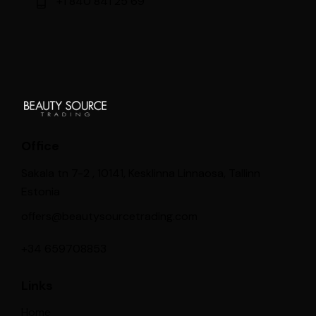
+1 840 841 25 69
Office
Sakala tn 7-2 , 10141, Kesklinna Linnaosa, Tallinn
Estonia
offers@beautysourcetrading.com
+34 659708853
Links
Home