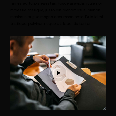
fames ac turpis egestas. Fusce gravida, ligula non
molestie tristique, justo elit blandit risus, blandit
maximus augue magna accumsan ante. Duis id mi
tristique, pulvinar neque at, lobortis tortor.